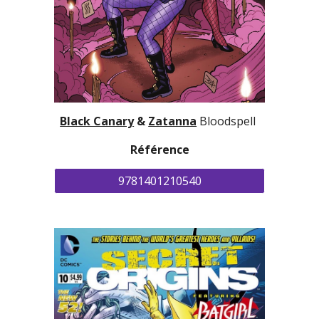
Black Canary
 &
Zatanna
Bloodspell
Référence
9781401210540