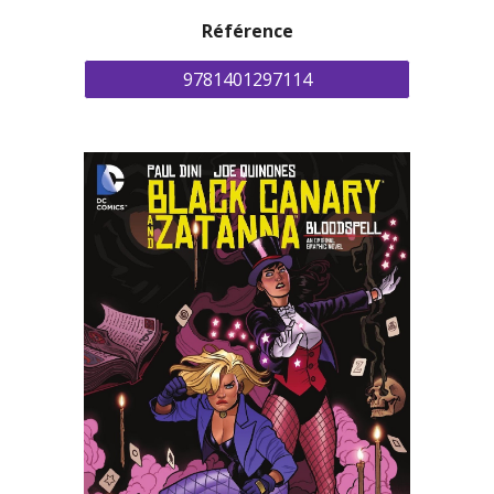
Référence
9781401297114