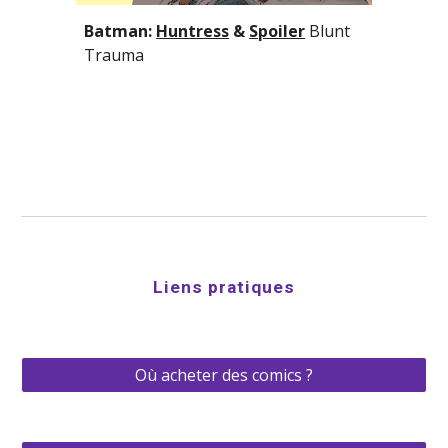
Batman: 
Huntress
 & 
Spoiler
Blunt 
Trauma
Liens pratiques
Où acheter des comics ?