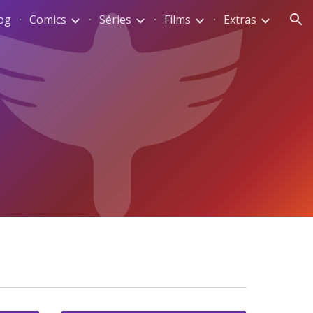
og
Comics
Séries
Films
Extras
ion