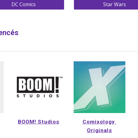
DC Comics
Star Wars
rencés
BOOM! Studios
Comixology 
Originals