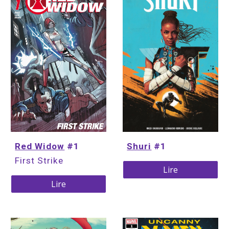
Red Widow
 #1
Shuri
 #1
First Strike
Lire
Lire