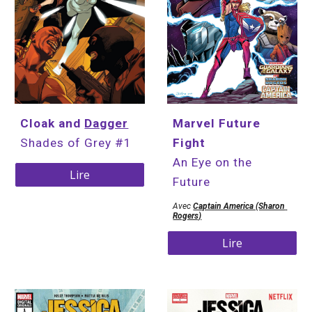
Cloak and 
Dagger
Marvel Future 
Shades of Grey 
#1
Fight
An Eye on the 
Lire
Future
Avec 
Captain America (Sharon 
Rogers)
Lire