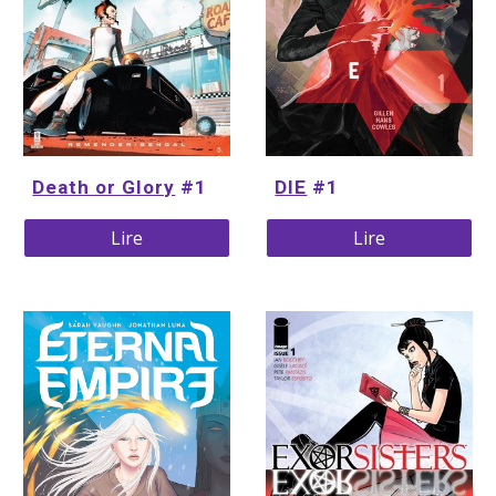
Death or Glory
 #1
DIE
 #1 
Lire
Lire