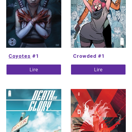
Coyotes
 #1
Crowded #1
Lire
Lire