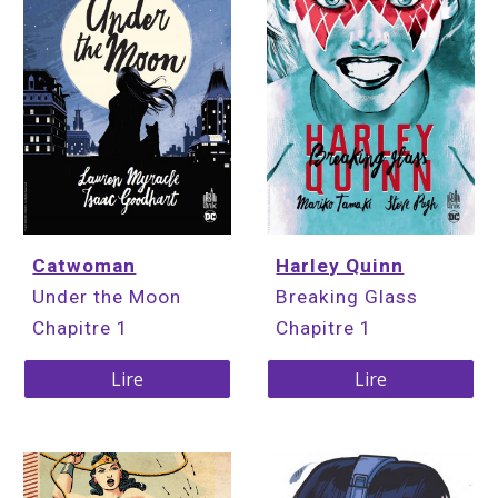
Catwoman
Harley Quinn
Under the Moon 
Breaking Glass 
Chapitre 1
Chapitre 1
Lire
Lire