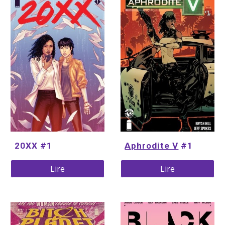
20XX #1
Aphrodite V
 #1
Lire
Lire