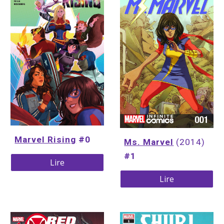
Marvel Rising
 #0
Ms. Marvel
(2014) 
#1
Lire
Lire