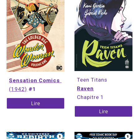
Teen Titans
Sensation Comics
Raven
(1942)
 #1
Chapitre 1
Lire
Lire