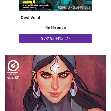
Devi 
Vol.
4
Référence
9781934413227