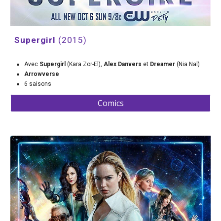
Supergirl 
(2015)
Avec
 Supergirl 
(Kara Zor-El), 
Alex Danvers 
et 
Dreamer
 (Nia Nal)
Arrowverse
6 saisons
Comics