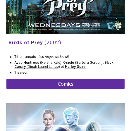
Birds of Prey 
(2002)
Titre français : 
Les Anges de la nuit
Avec 
Huntress
 (Helena Kyle)
, 
Oracle
 (Barbara Gordon)
, 
Black 
Canary
 (Dinah Laurel Lance)
et 
Harley Quinn
1 saison
Comics