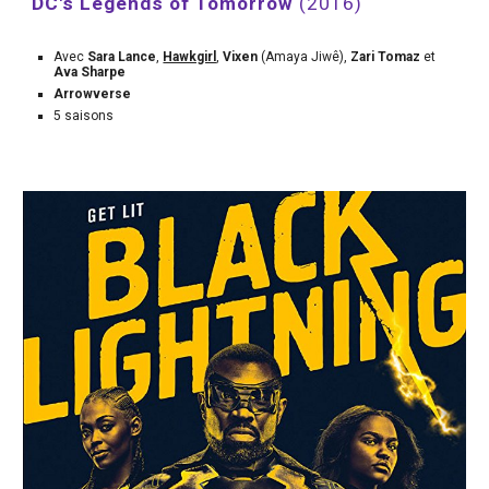
DC's Legends of Tomorrow 
(2016)
Avec 
Sara Lance
, 
Hawkgirl
,
 Vixen 
(Amaya Jiwê), 
Zari Tomaz
 et 
Ava Sharpe
Arrowverse
5 saisons