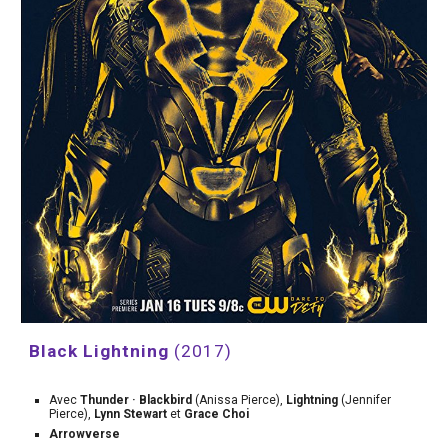
Black Lightning 
(2017)
Avec 
Thunder · Blackbird 
(Anissa Pierce), 
Lightning 
(Jennifer 
Pierce), 
Lynn Stewart 
et 
Grace Choi
Arrowverse