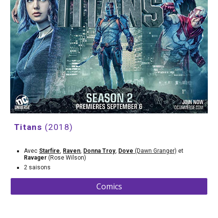
Titans 
(2018)
Avec 
Starfire
, 
Raven
, 
Donna Troy
, 
Dove
 (Dawn Granger)
 et 
Ravager 
(Rose Wilson)
2 saisons
Comics