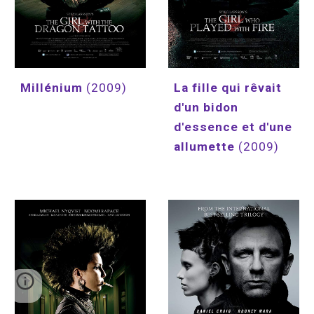
La fille qui rêvait 
Millénium 
(2009)
d'un bidon 
d'essence et d'une 
allumette 
(2009)