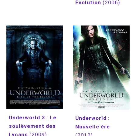
Évolution
(2006)
Underworld 3 : Le 
Underworld : 
soulèvement des 
Nouvelle ère 
Lycans
(2009)
(2012)