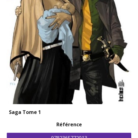
Saga Tome 1
Référence
9782365772013