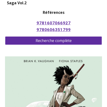
Saga Vol.2
Références
9781607066927
9780606351799
Recherche complète