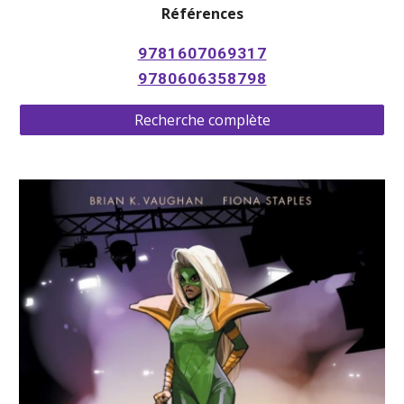
Références
9781607069317
9780606358798
Recherche complète