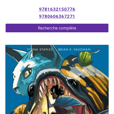
9781632150776
9780606367271
Recherche complète