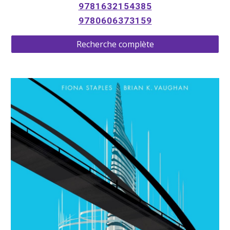
9781632154385
9780606373159
Recherche complète