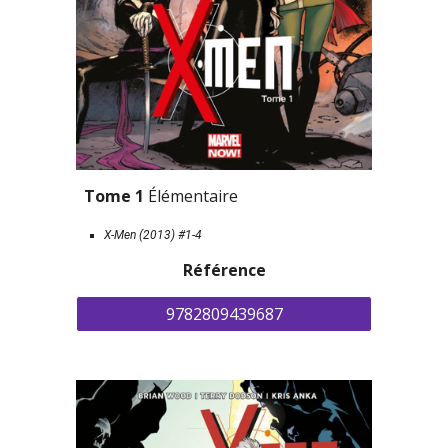
Tome 1 
Élémentaire
X-Men (2013) #1-4
Référence
9782809439687