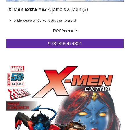
X-Men Extra #83 
À jamais X-Men (3)
X-Men Forever: Come to Mother... Russia!
Référence
9782809419801