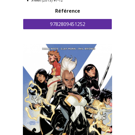
X-Men (2013) #7-12
Référence
9782809451252