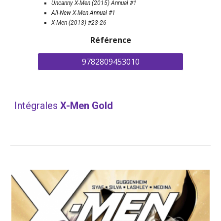
Uncanny X-Men (
2015)
 Annual #1
All-New X-Men Annual #1
X-Men (2013) #23-26 
Référence
9782809453010
Intégrales 
X-Men Gold