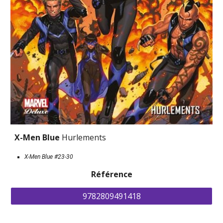
X-Men Blue 
Hurlements
X-Men Blue #2
3-30
Référence
9782809491418