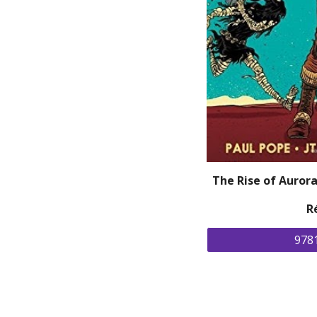
The Rise of Auror
R
978