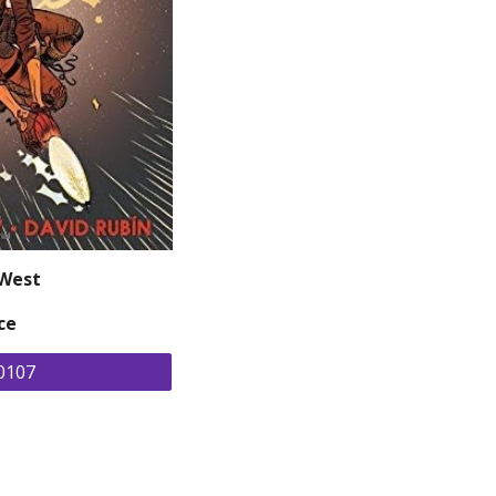
 West
ce
0107