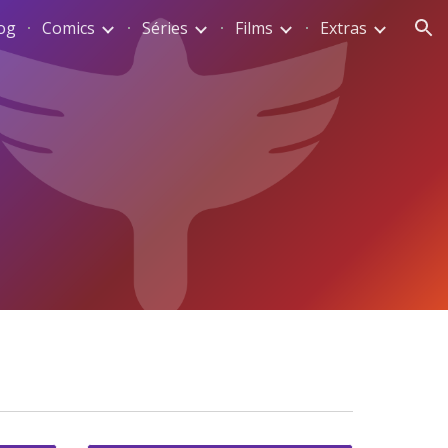
og
Comics
Séries
Films
Extras
ion