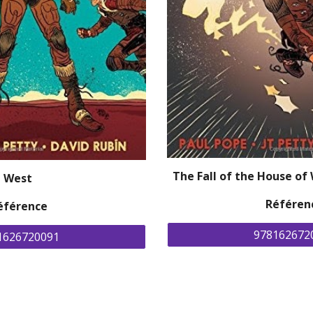
The Fall of the House of
a West
Référen
éférence
978162672
1626720091