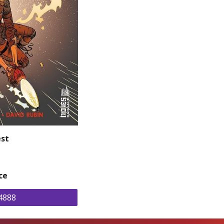
est
ce
4888