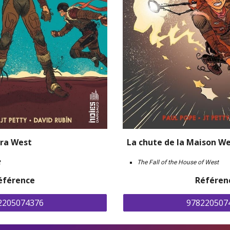
ora West
La chute de la Maison W
t
The Fall of the House of West
éférence
Référen
2205074376
978220507