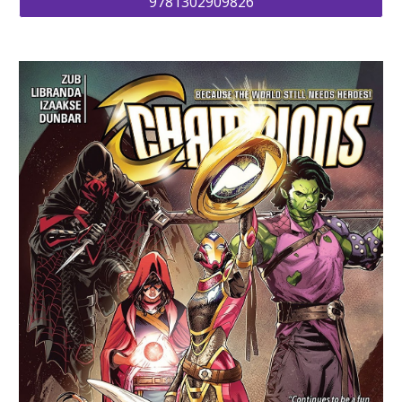
9781302909826