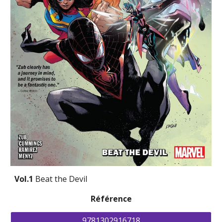
V
ol.1 
Beat the Devil
Référence
9781302916718