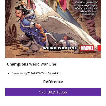
Champions 
W
eird War One
Champions (2016) #22-27 + Annual #1
Référence
9781302915056