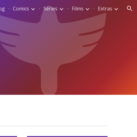
og
Comics
Séries
Films
Extras
ion