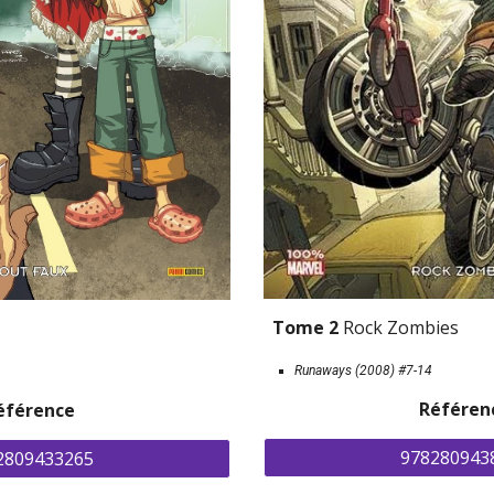
Tome 2 
Rock Zombies
Runaways (2008) 
#7-14
Référen
éférence
978280943
2809433265