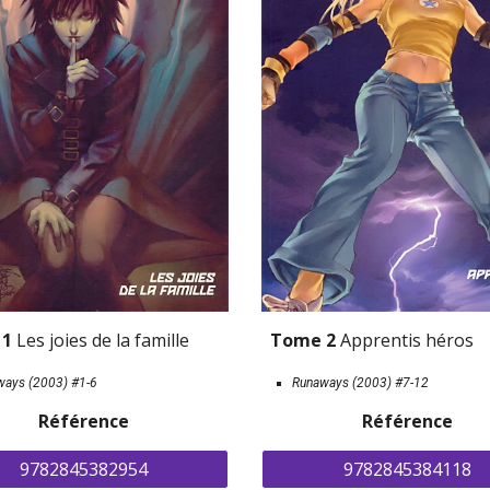
Tome 2 
Apprentis héros
1 
Les joies de la famille
Runaways (2003) 
#7-12
ways (2003) 
#1-6
Référence
Référence
9782845384118
9782845382954