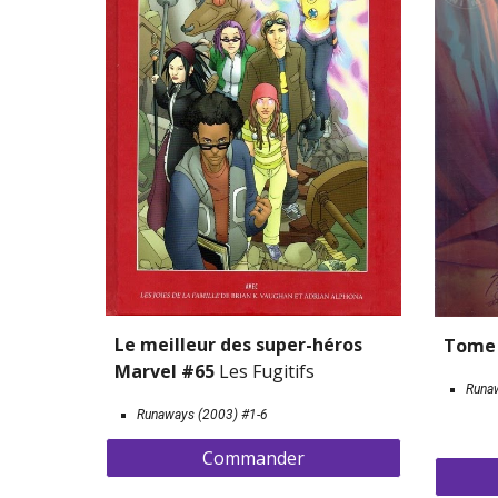
Le 
m
eilleur des 
s
uper-
h
éros 
Tome 
Marvel #65 
Les Fugitifs
Runa
Runaways (2003) 
#1-6
Commander