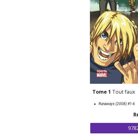
Tome 1 
Tout faux
Runaways (2008) 
#1-6
R
978