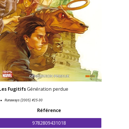
Les Fugitifs 
Génération perdue
Runaways (2005) 
#25-30
Référence
9782809431018