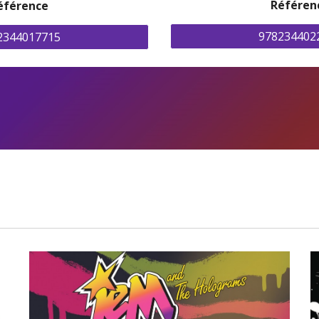
Référen
éférence
978234402
2344017715