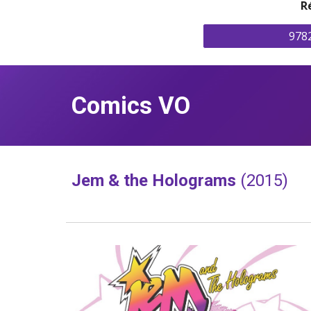
R
978
Comics VO
Jem & the Holograms 
(2015)