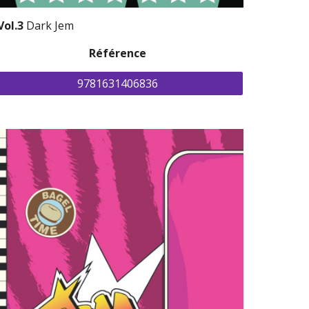
Vol.3 
Dark Jem
Référence
9781631406836