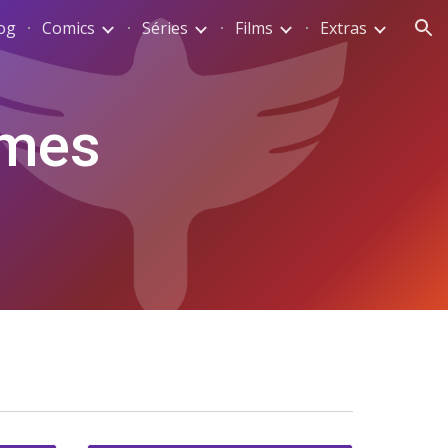
og
Comics
Séries
Films
Extras
ion
mmes