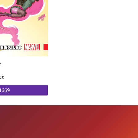
s
ce
1669