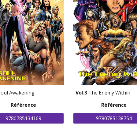
Soul Awakening
Vol.3 
The Enemy Within
Référence
Référence
9780785134169
9780785138754