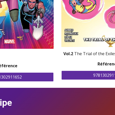
Vol.2 
The Trial of the Exile
Référen
éférence
978130291
1302911652
ipe