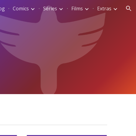
og
Comics
Séries
Films
Extras
ion